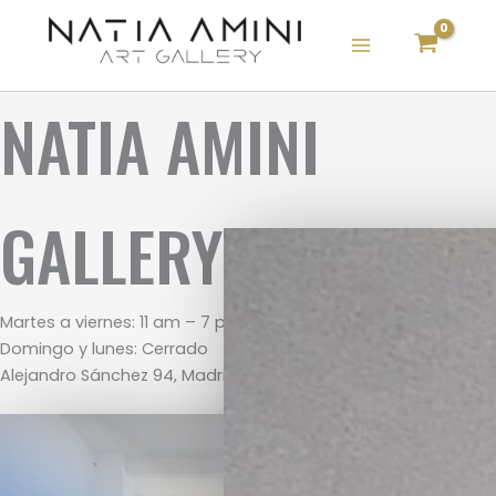
Skip
to
content
NATIA AMINI
GALLERY
Martes a viernes: 11 am – 7 pm Sabados: 10am – 2 pm
Domingo y lunes: Cerrado
Alejandro Sánchez 94, Madrid